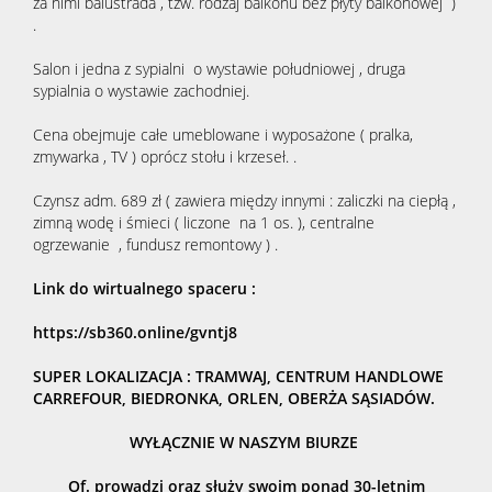
za nimi balustrada , tzw. rodzaj balkonu bez płyty balkonowej )
Regulacja
.
Salon i jedna z sypialni o wystawie południowej , druga
sypialnia o wystawie zachodniej.
stanów
Cena obejmuje całe umeblowane i wyposażone ( pralka,
zmywarka , TV ) oprócz stołu i krzeseł. .
prawnych
Czynsz adm. 689 zł ( zawiera między innymi : zaliczki na ciepłą ,
zimną wodę i śmieci ( liczone na 1 os. ), centralne
ogrzewanie , fundusz remontowy ) .
Geodezja
Link do wirtualnego spaceru :
Wyceny
https://sb360.online/gvntj8
SUPER LOKALIZACJA : TRAMWAJ, CENTRUM HANDLOWE
CARREFOUR, BIEDRONKA, ORLEN, OBERŻA SĄSIADÓW.
Ubezpiecz
WYŁĄCZNIE W NASZYM BIURZE
Projektow
Of. prowadzi oraz służy swoim ponad 30-letnim