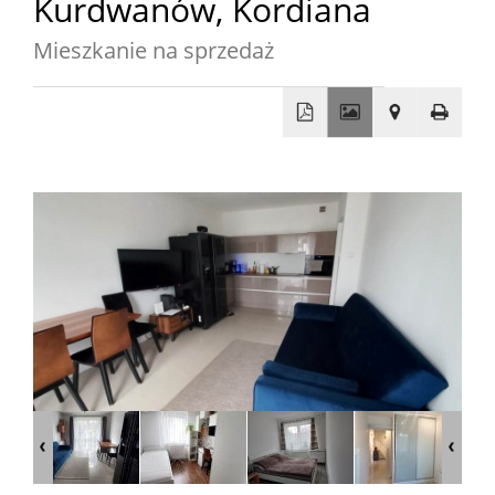
Kurdwanów,
Kordiana
sprzedaży
Mieszkani
Mieszkanie na sprzedaż
Domy
+
−
Dzialki
Lokale
Oferty
wynajmu
Mieszkani