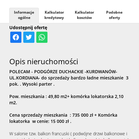
Informacje
Kalkulator
Kalkulator
Podobne
najmem
ogólne
kredytowy
kosztów
oferty
Udostępnij ofertę
Obsługa
prawno-
Opis nieruchomości
POLECAM - PODGÓRZE DUCHACKIE -KURDWANÓW-
UL.KORDIANA- do sprzedaży bardzo ładne mieszkanie 3
administr
pok. . Wysoki parter .
Pow. mieszkania : 49,80 m2+ komórka lokatorska 2,10
Pośrednic
m2.
Cena sprzedaży mieszkania : 735 000 zł + Komórka
lokatorka w cenie: 15 000 zł .
finansowe
W salonie tzw. balkon francuski ( podwójne drzwi balkonowe i