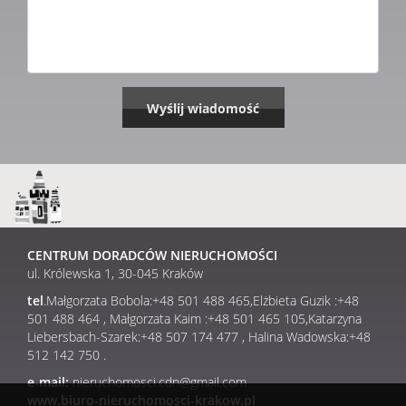
CENTRUM DORADCÓW NIERUCHOMOŚCI
ul. Królewska 1, 30-045 Kraków
tel
.Małgorzata Bobola:+48 501 488 465,Elżbieta Guzik :+48
501 488 464 , Małgorzata Kaim :+48 501 465 105,Katarzyna
Liebersbach-Szarek:+48 507 174 477 , Halina Wadowska:+48
512 142 750 .
e-mail:
nieruchomosci.cdn@gmail.com
www.biuro-nieruchomosci-krakow.pl