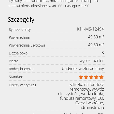
uzyskanych od właściciela, może podlegać aktualizacji i nie
ofertę
stanowi oferty określonej w art. 66 i następnych K.C.
Szczegóły
Zgłoś
K11-MS-12494
Symbol oferty
49,80 m²
Powierzchnia
poszukiwa
49,80 m²
Powierzchnia użytkowa
3
Liczba pokoi
Kontakt
wysoki parter
Piętro
budynek wielorodzinny
Rodzaj budynku
Polityka
Standard
zaliczka na fundusz
Opłaty w czynszu
Bezpiecze
remontowy, wywóz
nieczystości, woda ciepła,
fundusz remontowy, CO,
Części wspólne,
administracja