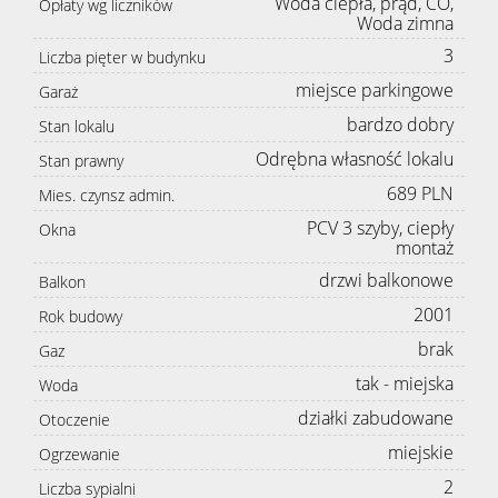
Woda ciepła, prąd, CO,
Opłaty wg liczników
Woda zimna
3
Liczba pięter w budynku
miejsce parkingowe
Garaż
bardzo dobry
Stan lokalu
Odrębna własność lokalu
Stan prawny
689 PLN
Mies. czynsz admin.
PCV 3 szyby, ciepły
Okna
montaż
drzwi balkonowe
Balkon
2001
Rok budowy
brak
Gaz
tak - miejska
Woda
działki zabudowane
Otoczenie
miejskie
Ogrzewanie
2
Liczba sypialni