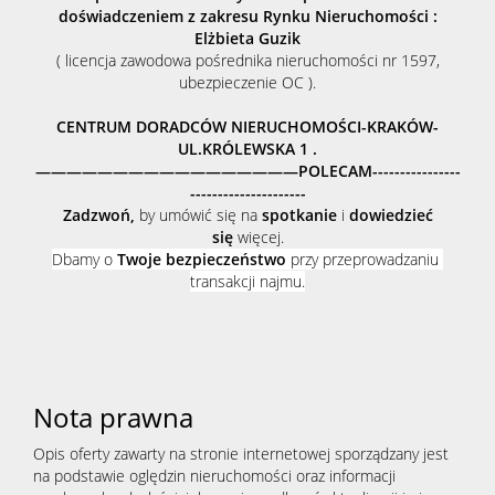
doświadczeniem z zakresu Rynku Nieruchomości :
Elżbieta Guzik
( licencja zawodowa pośrednika nieruchomości nr 1597,
i
ubezpieczenie OC ).
CENTRUM DORADCÓW NIERUCHOMOŚCI-KRAKÓW-
zagospoda
UL.KRÓLEWSKA 1 .
—————————————————POLECAM----------------
---------------------
Zadzwoń,
by umówić się na
spotkanie
i
dowiedzieć
zieleni
się
więcej.
Dbamy o
Twoje bezpieczeństwo
przy przeprowadzaniu
transakcji najmu.
Aktualnośc
Zgłoszenia
Nota prawna
Zgłoś
Opis oferty zawarty na stronie internetowej sporządzany jest
na podstawie oględzin nieruchomości oraz informacji