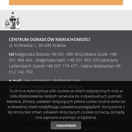
najmem
Obsługa
CENTRUM DORADCÓW NIERUCHOMOŚCI
ul. Królewska 1, 30-045 Kraków
prawno-
tel
.Małgorzata Bobola:+48 501 488 465,Elżbieta Guzik :+48
501 488 464 , Małgorzata Kaim :+48 501 465 105,Katarzyna
Liebersbach-Szarek:+48 507 174 477 , Halina Wadowska:+48
512 142 750 .
administr
e-mail:
nieruchomosci.cdn@gmail.com
www.biuro-nieruchomosci-krakow.pl
Ta strona wykorzystuje pliki cookies w celach statystycznych oraz w
Pośrednic
godziny otwarcia biura:
celu dostosowania naszych serwisów do indywidualnych potrzeb
pon. - pt. od 10.00 do 17.00
klientów. Zmiany ustawień dotyczących plików cookie można dokonać
w dowolnej chwili modyfikując ustawienia przeglądarki. Korzystanie z
sobota - indywidualnie umówione spotkania
tej strony bez zmian ustawień dotyczących cookies oznacza, że będą
finansowe
one zapisane w pamięci urządzenia.
rozumiem
Program dla biur nieruchomości
Galactica Virgo