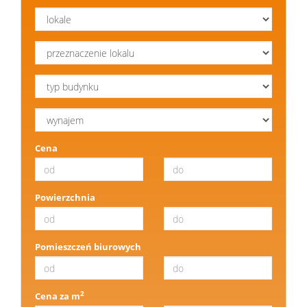
najmem
Obsługa
prawno-
Cena
administr
Powierzchnia
Pośrednic
Pomieszczeń biurowych
finansowe
2
Cena za m