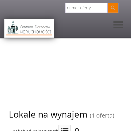
Strona
główna
O nas
O nas
Kwalifikac
Lokale na wynajem
(1 oferta)
Oferty