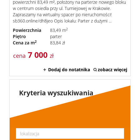
Lokale
powierzchni 83,49 m², położony na parterze nowego bloku
w centrum osiedla przy ul. Turniejowej w Krakowie.
Zapraszamy na wirtualny spacer po nieruchomości!
sb360.online/dh8jeo Opis lokalu: Parter z dużymi ...
Usługi
2
Powierzchnia
83,49 m
Piętro
parter
2
Cena za m
83,84 zł
Pośrednic
7 000
cena
zł
w
Dodaj do notatnika
zobacz więcej
obrocie
Kryteria wyszukiwania
nieruchom
Administr