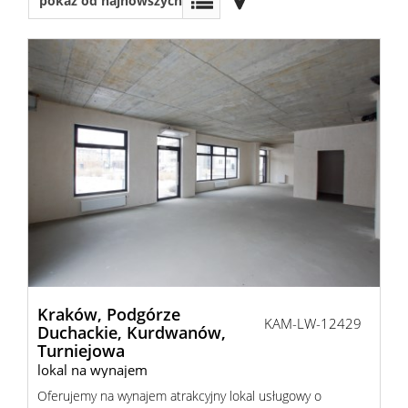
pokaż od najnowszych
sprzedaży
Mieszkani
Domy
Dzialki
Lokale
Oferty
Kraków,
Podgórze
KAM-LW-12429
Duchackie,
Kurdwanów,
wynajmu
Mieszkani
Turniejowa
lokal na wynajem
Oferujemy na wynajem atrakcyjny lokal usługowy o