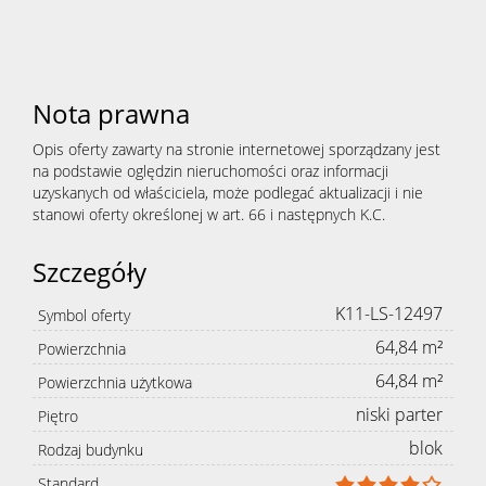
i
Nota prawna
zagospoda
Opis oferty zawarty na stronie internetowej sporządzany jest
na podstawie oględzin nieruchomości oraz informacji
uzyskanych od właściciela, może podlegać aktualizacji i nie
zieleni
stanowi oferty określonej w art. 66 i następnych K.C.
Szczegóły
Aktualnośc
K11-LS-12497
Symbol oferty
64,84 m²
Powierzchnia
Zgłoszenia
64,84 m²
Powierzchnia użytkowa
niski parter
Piętro
Zgłoś
blok
Rodzaj budynku
Standard