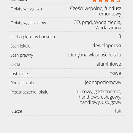
ofertę
Części wspólne, fundusz
Opłaty w czynszu
remontowy
CO, prąd, Woda ciepła,
Opłaty wg liczników
Zgłoś
Woda zimna
3
Liczba pięter w budynku
deweloperski
Stan lokalu
poszukiwa
Odrębna własność lokalu
Stan prawny
aluminiowe
Okna
Kontakt
nowe
Instalacje
jednopoziomowy
Rodzaj lokalu
Polityka
biurowy, gastronomia,
Przeznaczenie lokalu
handlowo-usługowy,
handlowy, usługowy
Bezpiecze
tak
Klucze