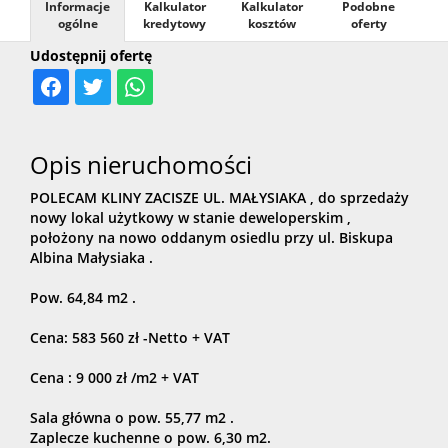
Informacje
Kalkulator
Kalkulator
Podobne
ogólne
kredytowy
kosztów
oferty
najmem
Udostępnij ofertę
Obsługa
Opis nieruchomości
prawno-
POLECAM KLINY ZACISZE UL. MAŁYSIAKA , do sprzedaży
nowy lokal użytkowy w stanie deweloperskim ,
położony na nowo oddanym osiedlu przy ul. Biskupa
administr
Albina Małysiaka .
Pow. 64,84 m2 .
Pośrednic
Cena: 583 560 zł -Netto + VAT
Cena : 9 000 zł /m2 + VAT
finansowe
Sala główna o pow. 55,77 m2 .
Zaplecze kuchenne o pow. 6,30 m2.