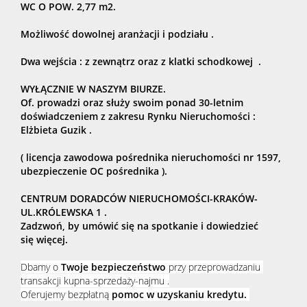
WC O POW. 2,77 m2.
Regulacja
Możliwość
dowolnej aranżacji i podziału .
stanów
Dwa wejścia : z zewnątrz oraz z klatki schodkowej .
WYŁĄCZNIE W NASZYM BIURZE.
Of. prowadzi oraz służy swoim ponad 30-letnim
prawnych
doświadczeniem z zakresu Rynku Nieruchomości :
Elżbieta Guzik .
Geodezja
( licencja zawodowa pośrednika nieruchomości nr 1597,
ubezpieczenie OC pośrednika ).
CENTRUM DORADCÓW NIERUCHOMOŚCI-KRAKÓW-
Wyceny
UL.KRÓLEWSKA 1 .
Zadzwoń,
by umówić się na
spotkanie
i
dowiedzieć
się
więcej.
Ubezpiecz
Dbamy o
Twoje bezpieczeństwo
przy przeprowadzaniu
transakcji kupna-sprzedaży-najmu .
Oferujemy
bezpłatną
pomoc w uzyskaniu kredytu.
Projektow