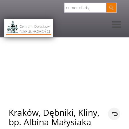
Strona
główna
O nas
O nas
Kwalifikac
Kraków,
Dębniki,
Kliny,
bp. Albina Małysiaka
Oferty