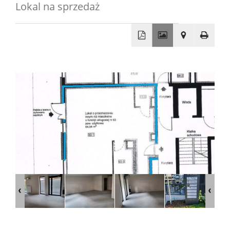
Lokal na sprzedaż
sprzedaży
Mieszkani
Domy
+
−
Dzialki
Lokale
Oferty
wynajmu
Mieszkani